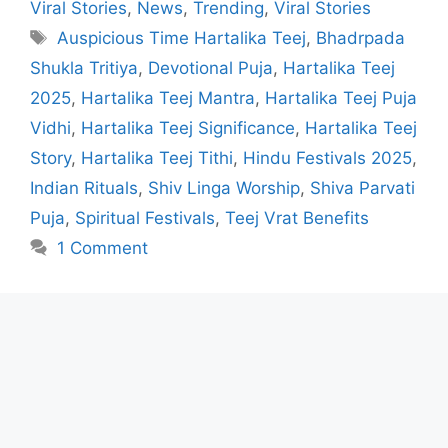
Viral Stories
,
News
,
Trending
,
Viral Stories
Tags
Auspicious Time Hartalika Teej
,
Bhadrpada
Shukla Tritiya
,
Devotional Puja
,
Hartalika Teej
2025
,
Hartalika Teej Mantra
,
Hartalika Teej Puja
Vidhi
,
Hartalika Teej Significance
,
Hartalika Teej
Story
,
Hartalika Teej Tithi
,
Hindu Festivals 2025
,
Indian Rituals
,
Shiv Linga Worship
,
Shiva Parvati
Puja
,
Spiritual Festivals
,
Teej Vrat Benefits
1 Comment