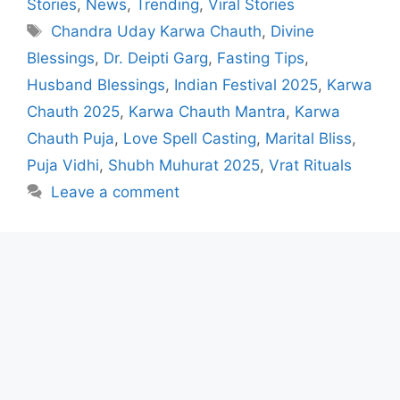
Stories
,
News
,
Trending
,
Viral Stories
Tags
Chandra Uday Karwa Chauth
,
Divine
Blessings
,
Dr. Deipti Garg
,
Fasting Tips
,
Husband Blessings
,
Indian Festival 2025
,
Karwa
Chauth 2025
,
Karwa Chauth Mantra
,
Karwa
Chauth Puja
,
Love Spell Casting
,
Marital Bliss
,
Puja Vidhi
,
Shubh Muhurat 2025
,
Vrat Rituals
Leave a comment