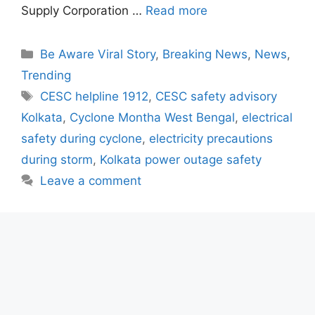
Supply Corporation …
Read more
Categories
Be Aware Viral Story
,
Breaking News
,
News
,
Trending
Tags
CESC helpline 1912
,
CESC safety advisory
Kolkata
,
Cyclone Montha West Bengal
,
electrical
safety during cyclone
,
electricity precautions
during storm
,
Kolkata power outage safety
Leave a comment