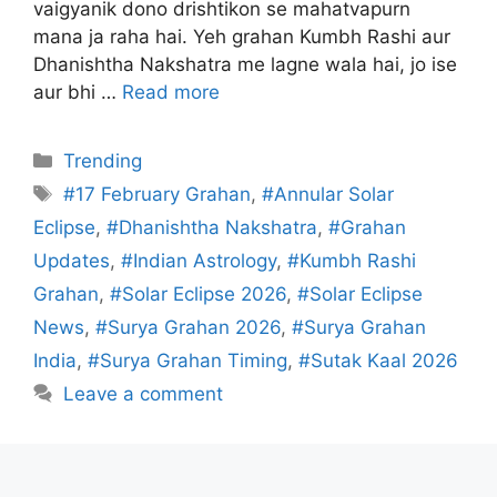
vaigyanik dono drishtikon se mahatvapurn
mana ja raha hai. Yeh grahan Kumbh Rashi aur
Dhanishtha Nakshatra me lagne wala hai, jo ise
aur bhi …
Read more
Categories
Trending
Tags
#17 February Grahan
,
#Annular Solar
Eclipse
,
#Dhanishtha Nakshatra
,
#Grahan
Updates
,
#Indian Astrology
,
#Kumbh Rashi
Grahan
,
#Solar Eclipse 2026
,
#Solar Eclipse
News
,
#Surya Grahan 2026
,
#Surya Grahan
India
,
#Surya Grahan Timing
,
#Sutak Kaal 2026
Leave a comment