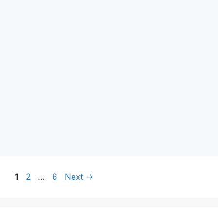
Page
Page
Page
1
2
…
6
Next
→