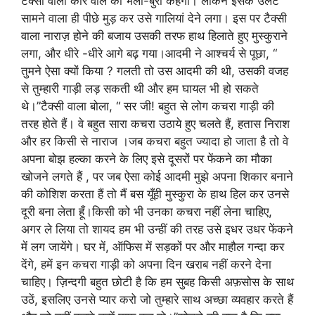
टैक्सी वाला कार वाले को भला-बुरा कहेगा। लेकिन इसके उलट
सामने वाला ही पीछे मुड़ कर उसे गालियां देने लगा। इस पर टैक्सी
वाला नाराज़ होने की बजाय उसकी तरफ हाथ हिलाते हुए मुस्कुराने
लगा, और धीरे -धीरे आगे बढ़ गया।आदमी ने आश्चर्य से पूछा, “
तुमने ऐसा क्यों किया ? गलती तो उस आदमी की थी, उसकी वजह
से तुम्हारी गाड़ी लड़ सकती थी और हम घायल भी हो सकते
थे।”टैक्सी वाला बोला, “ सर जी! बहुत से लोग कचरा गाड़ी की
तरह होते हैं। वे बहुत सारा कचरा उठाये हुए चलते हैं, हतास निराश
और हर किसी से नाराज ।जब कचरा बहुत ज्यादा हो जाता है तो वे
अपना बोझ हल्का करने के लिए इसे दूसरों पर फेंकने का मौका
खोजने लगते हैं , पर जब ऐसा कोई आदमी मुझे अपना शिकार बनाने
की कोशिश करता हैं तो मैं बस यूँही मुस्कुरा के हाथ हिल कर उनसे
दूरी बना लेता हूँ।किसी को भी उनका कचरा नहीं लेना चाहिए,
अगर ले लिया तो शायद हम भी उन्हीं की तरह उसे इधर उधर फेंकने
में लग जायेंगे। घर में, ऑफिस में सड़कों पर और माहौल गन्दा कर
देंगे, हमें इन कचरा गाड़ी को अपना दिन खराब नहीं करने देना
चाहिए। ज़िन्दगी बहुत छोटी है कि हम सुबह किसी अफ़सोस के साथ
उठें, इसलिए उनसे प्यार करो जो तुम्हारे साथ अच्छा व्यवहार करते हैं