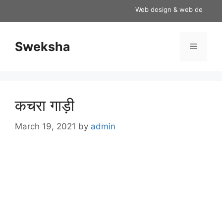
Skip
Web design & web developmen
to
content
Sweksha
Menu
कचरा गाड़ी
March 19, 2021
by
admin