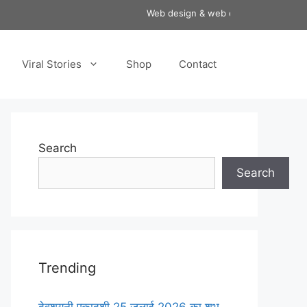
Web design & web development services
Viral Stories
Shop
Contact
Search
Search
Trending