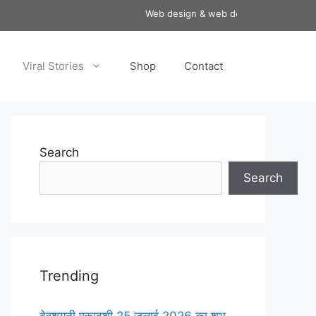
Web design & web development services a
Viral Stories
Shop
Contact
Search
Search
Trending