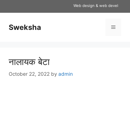
Skip
Web design & web development ser
to
content
Sweksha
Menu
नालायक बेटा
October 22, 2022
by
admin