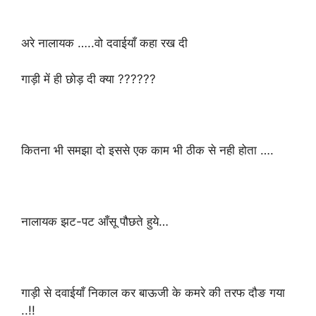
अरे नालायक …..वो दवाईयाँ कहा रख दी
गाड़ी में ही छोड़ दी क्या ??????
कितना भी समझा दो इससे एक काम भी ठीक से नही होता ….
नालायक झट-पट आँसू पौछते हुये…
गाड़ी से दवाईयाँ निकाल कर बाऊजी के कमरे की तरफ दौङ गया
..!!