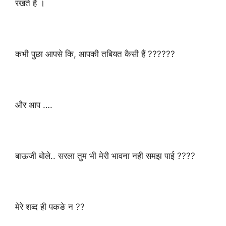
रखते हैं ।
कभी पुछा आपसे कि, आपकी तबियत कैसी हैं ??????
और आप ….
बाऊजी बोले.. सरला तुम भी मेरी भावना नही समझ पाई ????
मेरे शब्द ही पकङे न ??