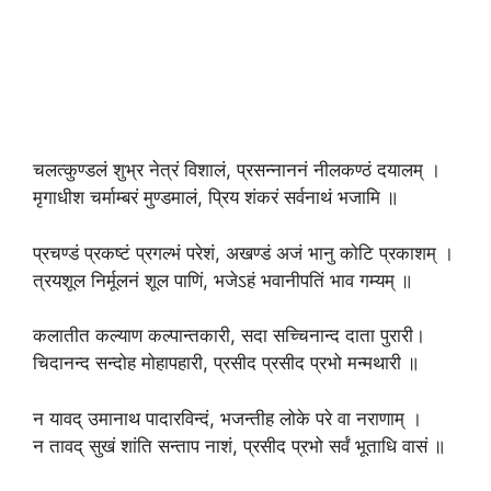
चलत्कुण्डलं शुभ्र नेत्रं विशालं, प्रसन्नाननं नीलकण्ठं दयालम्‌ ।
मृगाधीश चर्माम्बरं मुण्डमालं, प्रिय शंकरं सर्वनाथं भजामि ॥
प्रचण्डं प्रकष्टं प्रगल्भं परेशं, अखण्डं अजं भानु कोटि प्रकाशम्‌ ।
त्रयशूल निर्मूलनं शूल पाणिं, भजेऽहं भवानीपतिं भाव गम्यम्‌ ॥
कलातीत कल्याण कल्पान्तकारी, सदा सच्चिनान्द दाता पुरारी।
चिदानन्द सन्दोह मोहापहारी, प्रसीद प्रसीद प्रभो मन्मथारी ॥
न यावद् उमानाथ पादारविन्दं, भजन्तीह लोके परे वा नराणाम्‌ ।
न तावद् सुखं शांति सन्ताप नाशं, प्रसीद प्रभो सर्वं भूताधि वासं ॥