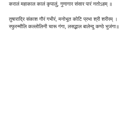
करालं महाकाल कालं कृपालुं, गुणागार संसार पारं नतोऽहम्‌ ॥
तुषाराद्रि संकाश गौरं गभीरं, मनोभूत कोटि प्रभा श्री शरीरम्‌ ।
स्फुरन्मौलि कल्लोलिनी चारू गंगा, लसद्भाल बालेन्दु कण्ठे भुजंगा॥