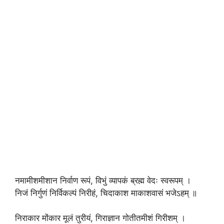
नमामीशमीशान निर्वाण रूपं, विभुं व्यापकं ब्रह्म वेदः स्वरूपम्‌ ।
निजं निर्गुणं निर्विकल्पं निरीहं, चिदाकाश माकाशवासं भजेऽहम्‌ ॥
निराकार मोंकार मूलं तुरीयं, गिराज्ञान गोतीतमीशं गिरीशम्‌ ।