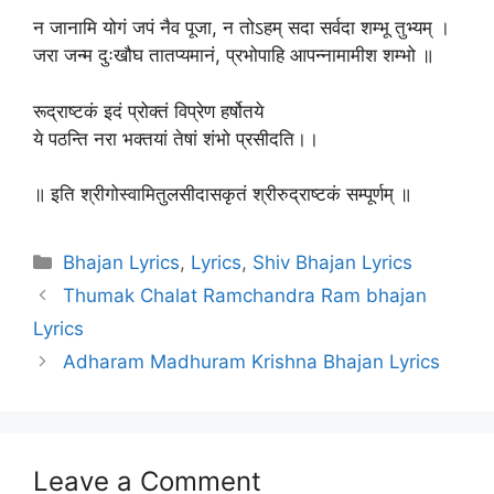
न जानामि योगं जपं नैव पूजा, न तोऽहम्‌ सदा सर्वदा शम्भू तुभ्यम्‌ ।
जरा जन्म दुःखौघ तातप्यमानं, प्रभोपाहि आपन्नामामीश शम्भो ॥
रूद्राष्टकं इदं प्रोक्तं विप्रेण हर्षोतये
ये पठन्ति नरा भक्तयां तेषां शंभो प्रसीदति।।
॥ इति श्रीगोस्वामितुलसीदासकृतं श्रीरुद्राष्टकं सम्पूर्णम् ॥
Categories
Bhajan Lyrics
,
Lyrics
,
Shiv Bhajan Lyrics
Thumak Chalat Ramchandra Ram bhajan
Lyrics
Adharam Madhuram Krishna Bhajan Lyrics
Leave a Comment