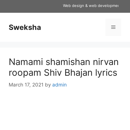
Skip
Web design & web development service
to
content
Sweksha
Menu
Namami shamishan nirvan
roopam Shiv Bhajan lyrics
March 17, 2021
by
admin