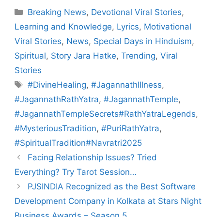
Categories
Breaking News
,
Devotional Viral Stories
,
Learning and Knowledge
,
Lyrics
,
Motivational
Viral Stories
,
News
,
Special Days in Hinduism
,
Spiritual
,
Story Jara Hatke
,
Trending
,
Viral
Stories
Tags
#DivineHealing
,
#JagannathIllness
,
#JagannathRathYatra
,
#JagannathTemple
,
#JagannathTempleSecrets#RathYatraLegends
,
#MysteriousTradition
,
#PuriRathYatra
,
#SpiritualTradition#Navratri2025
Facing Relationship Issues? Tried
Everything? Try Tarot Session…
PJSINDIA Recognized as the Best Software
Development Company in Kolkata at Stars Night
Business Awards – Season 5