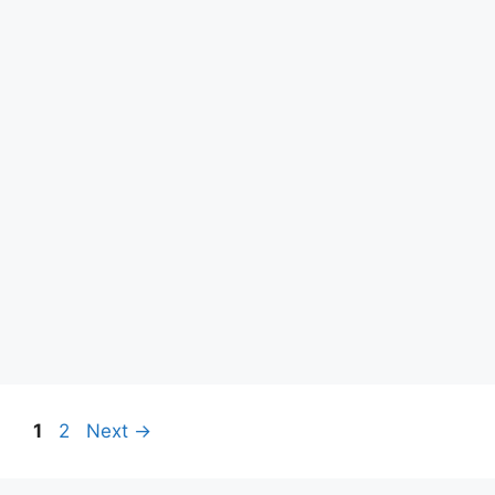
Page
Page
1
2
Next
→