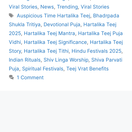
Viral Stories
,
News
,
Trending
,
Viral Stories
Tags
Auspicious Time Hartalika Teej
,
Bhadrpada
Shukla Tritiya
,
Devotional Puja
,
Hartalika Teej
2025
,
Hartalika Teej Mantra
,
Hartalika Teej Puja
Vidhi
,
Hartalika Teej Significance
,
Hartalika Teej
Story
,
Hartalika Teej Tithi
,
Hindu Festivals 2025
,
Indian Rituals
,
Shiv Linga Worship
,
Shiva Parvati
Puja
,
Spiritual Festivals
,
Teej Vrat Benefits
1 Comment