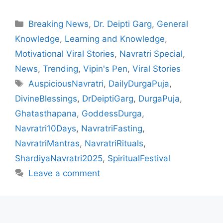
Categories
Breaking News
,
Dr. Deipti Garg
,
General
Knowledge
,
Learning and Knowledge
,
Motivational Viral Stories
,
Navratri Special
,
News
,
Trending
,
Vipin's Pen
,
Viral Stories
Tags
AuspiciousNavratri
,
DailyDurgaPuja
,
DivineBlessings
,
DrDeiptiGarg
,
DurgaPuja
,
Ghatasthapana
,
GoddessDurga
,
Navratri10Days
,
NavratriFasting
,
NavratriMantras
,
NavratriRituals
,
ShardiyaNavratri2025
,
SpiritualFestival
Leave a comment