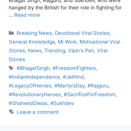
Bhagat Singh, Rajguru, and Sukhdev, who were
hanged by the British for their role in fighting for
…
Read more
Categories
Breaking News
,
Devotional Viral Stories
,
General Knowledge
,
Mi Work
,
Motivational Viral
Stories
,
News
,
Trending
,
Vipin's Pen
,
Viral
Stories
Tags
#BhagatSingh
,
#FreedomFighters
,
#IndianIndependence
,
#JaiHind
,
#LegacyOfHeroes
,
#MartyrsDay
,
#Rajguru
,
#RevolutionaryHeroes
,
#SacrificeForFreedom
,
#ShaheedDiwas
,
#Sukhdev
Leave a comment