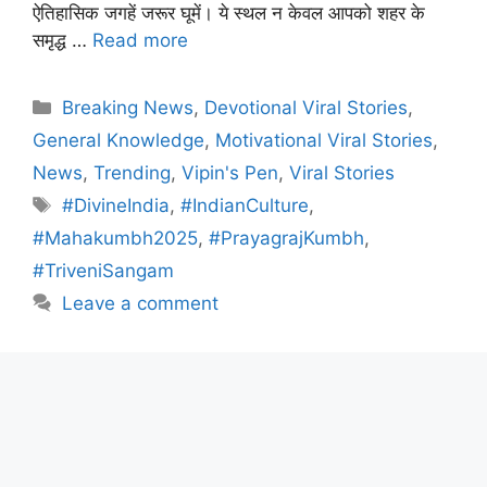
ऐतिहासिक जगहें जरूर घूमें। ये स्थल न केवल आपको शहर के
समृद्ध …
Read more
Categories
Breaking News
,
Devotional Viral Stories
,
General Knowledge
,
Motivational Viral Stories
,
News
,
Trending
,
Vipin's Pen
,
Viral Stories
Tags
#DivineIndia
,
#IndianCulture
,
#Mahakumbh2025
,
#PrayagrajKumbh
,
#TriveniSangam
Leave a comment