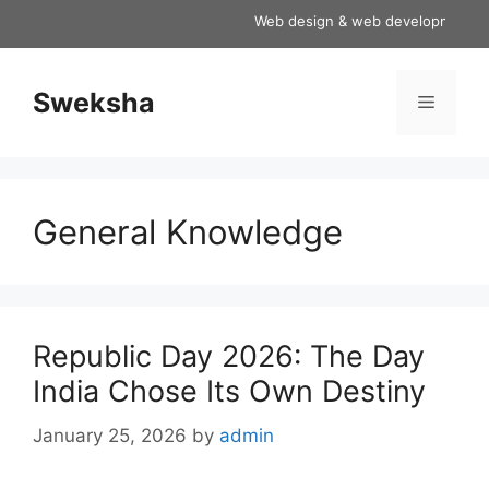
Skip
Web design & web development servic
to
content
Sweksha
Menu
General Knowledge
Republic Day 2026: The Day
India Chose Its Own Destiny
January 25, 2026
by
admin